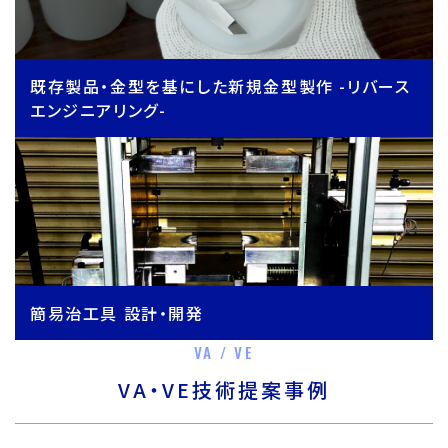
既存製品・金型を基にした新規金型製作 -リバース
エンジニアリング-
簡易治工具 設計・開発
VA / VE
VA・VE技術提案事例