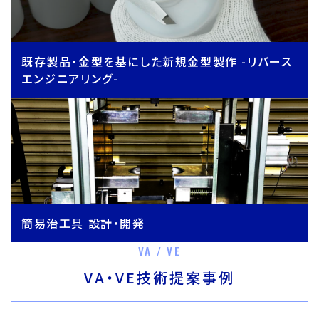
既存製品・金型を基にした新規金型製作 -リバース
エンジニアリング-
簡易治工具 設計・開発
VA / VE
VA・VE技術提案事例